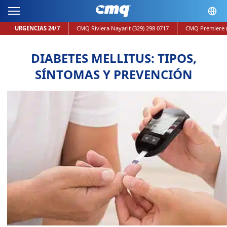
URGENCIAS 24/7
CMQ Riviera Nayarit
(329) 298 0717
CMQ Premiere
DIABETES MELLITUS: TIPOS,
SÍNTOMAS Y PREVENCIÓN