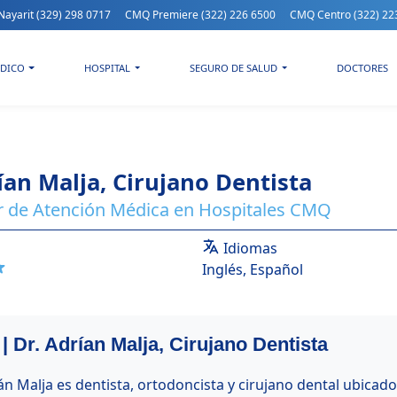
Nayarit
(329) 298 0717
CMQ Premiere
(322) 226 6500
CMQ Centro
(322) 22
DICO
HOSPITAL
SEGURO DE SALUD
DOCTORES
ían Malja, Cirujano Dentista
 de Atención Médica en Hospitales CMQ
Idiomas
Inglés, Español
| Dr. Adrían Malja, Cirujano Dentista
ián Malja es dentista, ortodoncista y cirujano dental ubicad