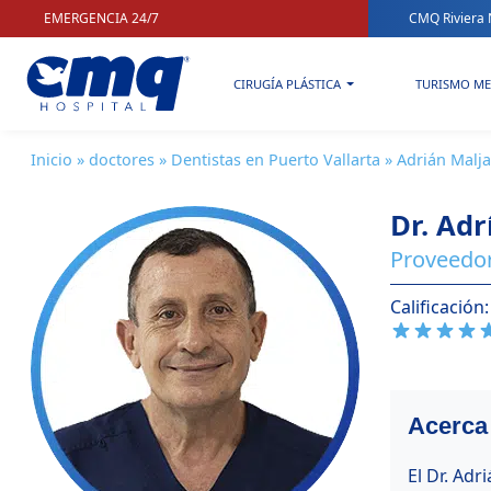
EMERGENCIA 24/7
CMQ Riviera 
CIRUGÍA PLÁSTICA
TURISMO ME
Inicio
»
doctores
»
Dentistas en Puerto Vallarta
» Adrián Malja
Dr. Adr
Proveedor
Calificación:
Acerca 
El Dr. Adr