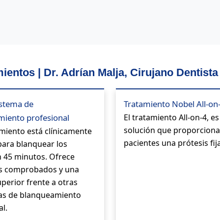
ientos | Dr. Adrían Malja, Cirujano Dentista
istema de
Tratamiento Nobel All-on
iento profesional
El tratamiento All-on-4, e
solución que proporciona 
amiento está clínicamente
pacientes una prótesis fija
ara blanquear los
n 45 minutos. Ofrece
os comprobados y una
uperior frente a otras
vas de blanqueamiento
l.