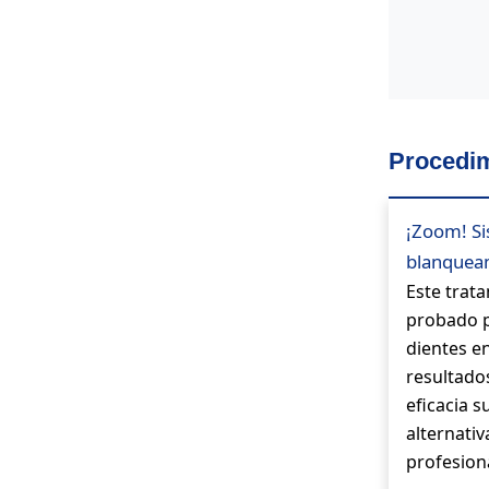
Procedim
¡Zoom! S
blanqueam
Este trat
probado p
dientes e
resultad
eficacia s
alternati
profesiona