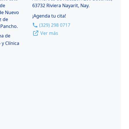
 de
63732 Riviera Nayarit, Nay.
de Nuevo
¡Agenda tu cita!
z de
(329) 298 0717
n Pancho.
Ver más
ea de
 y Clínica