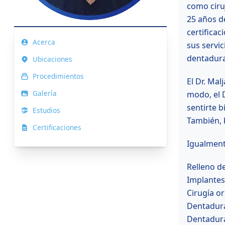
como ciru
25 años de
certificac
Acerca
sus servi
dentadura
Ubicaciones
Procedimientos
El Dr. Ma
Galería
modo, el 
sentirte 
Estudios
También, 
Certificaciones
Igualment
Relleno d
Implantes
Cirugía or
Dentadura
Dentadur