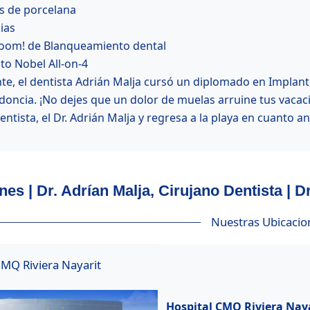
s de porcelana
ias
oom! de Blanqueamiento dental
to Nobel All-on-4
te, el dentista Adrián Malja cursó un diplomado en Implant
doncia. ¡No dejes que un dolor de muelas arruine tus vacac
ntista, el Dr. Adrián Malja y regresa a la playa en cuanto an
es | Dr. Adrían Malja, Cirujano Dentista | D
Nuestras Ubicacio
MQ Riviera Nayarit
Hospital CMQ Riviera Nay