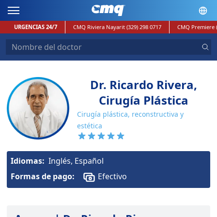
URGENCIAS 24/7
CMQ Riviera Nayarit
(329) 298 0717
CMQ Premiere
Dr. Ricardo Rivera,
Cirugía Plástica
Cirugía plástica, reconstructiva y
estética
Idiomas:
Inglés, Español
Formas de pago:
Efectivo