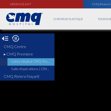
URGENCE 24/7
CMQ Riviera N
CHIRURGIE PLASTIQUE
TOURISME
CMQ Centre
▸ CMQ Premiere
Lobby Hôpital CMQ Premiere
Salle d’opérations | CMQ Premiere
CMQ Riviera Nayarit