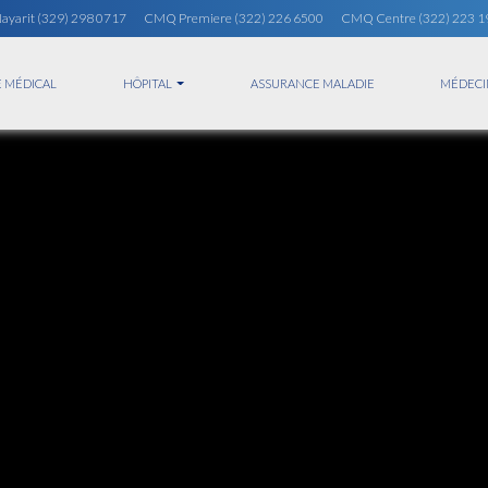
ayarit
(329) 298 0717
CMQ Premiere
(322) 226 6500
CMQ Centre
(322) 223 
 MÉDICAL
HÔPITAL
ASSURANCE MALADIE
MÉDECI